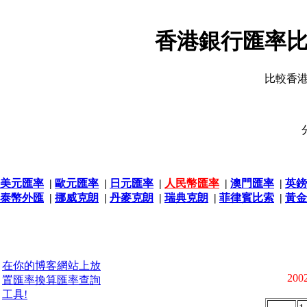
香港銀行匯率比
比較香
美元匯率
|
歐元匯率
|
日元匯率
|
人民幣匯率
|
澳門匯率
|
英鎊
泰幣外匯
|
挪威克朗
|
丹麥克朗
|
瑞典克朗
|
菲律賓比索
|
黃金
在你的博客網站上放
2002
置匯率換算匯率查詢
工具!