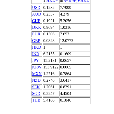
1
HKD=
in
等於多少HKD
USD
0.1282
7.7999
AUD
0.2337
4.279
CHF
0.1921
5.2056
DKK
0.9694
1.0316
EUR
0.1306
7.657
GBP
0.0828
12.0773
HKD
1
1
INR
6.2155
0.1609
JPY
15.2181
0.0657
KRW
153.9122
0.0065
MXN
1.2716
0.7864
NZD
0.2746
3.6417
SEK
1.2061
0.8291
SGD
0.2247
4.4504
THB
5.4166
0.1846