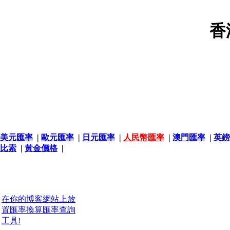
香
美元匯率
|
歐元匯率
|
日元匯率
|
人民幣匯率
|
澳門匯率
|
英鎊
比索
|
黃金價格
|
在你的博客網站上放
置匯率換算匯率查詢
工具!