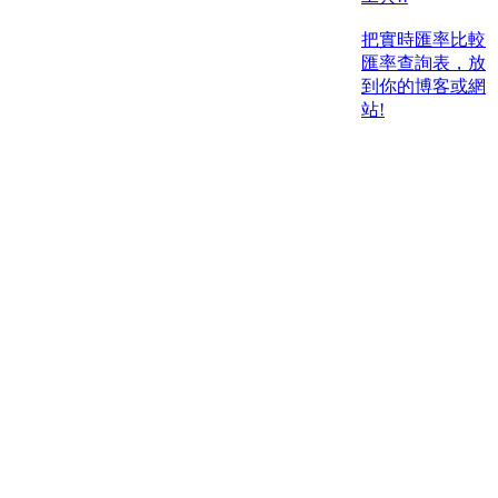
把實時匯率比較
匯率查詢表，放
到你的博客或網
站!