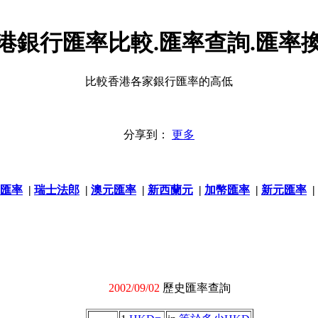
港銀行匯率比較.匯率查詢.匯率
比較香港各家銀行匯率的高低
分享到：
更多
匯率
|
瑞士法郎
|
澳元匯率
|
新西蘭元
|
加幣匯率
|
新元匯率
|
2002/09/02
歷史匯率查詢