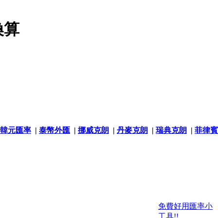
換算
韓元匯率
|
泰幣外匯
|
挪威克朗
|
丹麥克朗
|
瑞典克朗
|
菲律賓
免費好用匯率小
工具!!