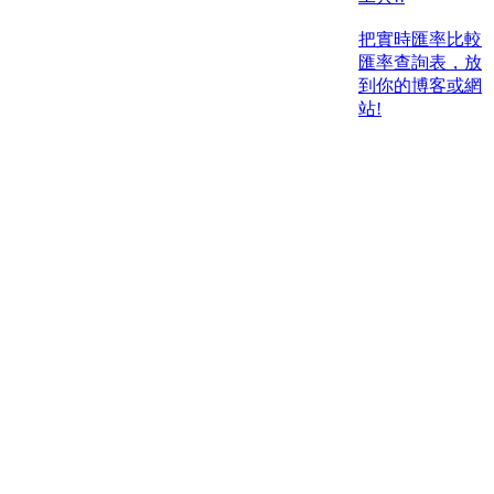
把實時匯率比較
匯率查詢表，放
到你的博客或網
站!