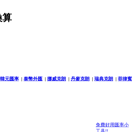
換算
韓元匯率
|
泰幣外匯
|
挪威克朗
|
丹麥克朗
|
瑞典克朗
|
菲律賓
免費好用匯率小
工具!!