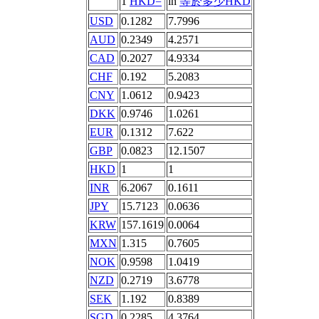
1
HKD=
in
等於多少HKD
USD
0.1282
7.7996
AUD
0.2349
4.2571
CAD
0.2027
4.9334
CHF
0.192
5.2083
CNY
1.0612
0.9423
DKK
0.9746
1.0261
EUR
0.1312
7.622
GBP
0.0823
12.1507
HKD
1
1
INR
6.2067
0.1611
JPY
15.7123
0.0636
KRW
157.1619
0.0064
MXN
1.315
0.7605
NOK
0.9598
1.0419
NZD
0.2719
3.6778
SEK
1.192
0.8389
SGD
0.2285
4.3764