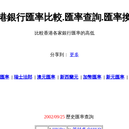
港銀行匯率比較.匯率查詢.匯率
比較香港各家銀行匯率的高低
分享到：
更多
匯率
|
瑞士法郎
|
澳元匯率
|
新西蘭元
|
加幣匯率
|
新元匯率
|
2002/09/25
歷史匯率查詢