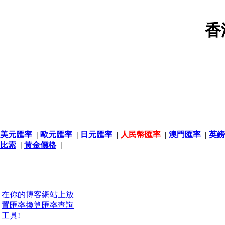
香
美元匯率
|
歐元匯率
|
日元匯率
|
人民幣匯率
|
澳門匯率
|
英鎊
比索
|
黃金價格
|
在你的博客網站上放
置匯率換算匯率查詢
工具!