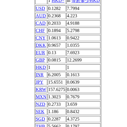
1
HKD=
in
等於多少HKD
USD
0.1282
7.7994
AUD
0.2368
4.223
CAD
0.2033
4.9188
CHF
0.1894
5.2798
CNY
1.0613
0.9422
DKK
0.9657
1.0355
EUR
0.13
7.6923
GBP
0.0815
12.2699
HKD
1
1
INR
6.2005
0.1613
JPY
15.6551
0.0639
KRW
157.6275
0.0063
MXN
1.3023
0.7679
NZD
0.2733
3.659
SEK
1.186
0.8432
SGD
0.2287
4.3725
THB
5.5662
0.1797