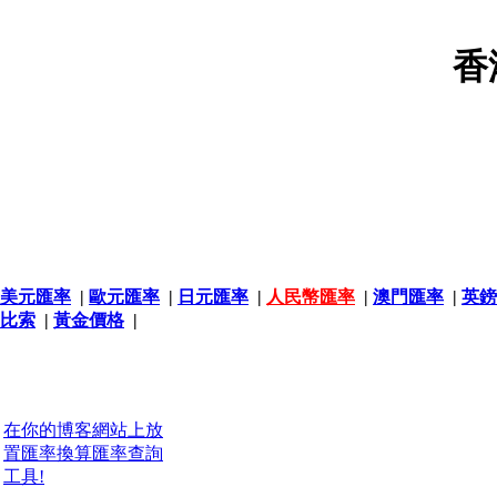
香
美元匯率
|
歐元匯率
|
日元匯率
|
人民幣匯率
|
澳門匯率
|
英鎊
比索
|
黃金價格
|
在你的博客網站上放
置匯率換算匯率查詢
工具!