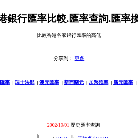
港銀行匯率比較.匯率查詢.匯率
比較香港各家銀行匯率的高低
分享到：
更多
匯率
|
瑞士法郎
|
澳元匯率
|
新西蘭元
|
加幣匯率
|
新元匯率
|
2002/10/01
歷史匯率查詢