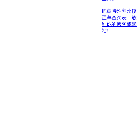
把實時匯率比較
匯率查詢表，放
到你的博客或網
站!