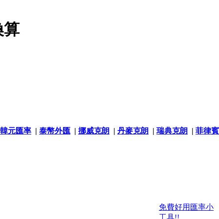
換算
韓元匯率
|
泰幣外匯
|
挪威克朗
|
丹麥克朗
|
瑞典克朗
|
菲律賓
免費好用匯率小
工具!!