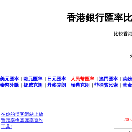
香港銀行匯率比
比較香
美元匯率
|
歐元匯率
|
日元匯率
|
人民幣匯率
|
澳門匯率
|
英鎊
泰幣外匯
|
挪威克朗
|
丹麥克朗
|
瑞典克朗
|
菲律賓比索
|
黃金
在你的博客網站上放
2002
置匯率換算匯率查詢
工具!