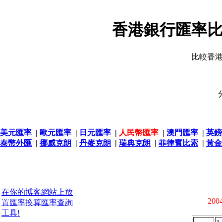
香港銀行匯率比
比較香
美元匯率
|
歐元匯率
|
日元匯率
|
人民幣匯率
|
澳門匯率
|
英鎊
泰幣外匯
|
挪威克朗
|
丹麥克朗
|
瑞典克朗
|
菲律賓比索
|
黃金
在你的博客網站上放
2004
置匯率換算匯率查詢
工具!