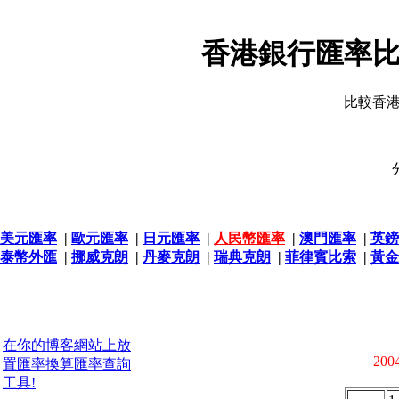
香港銀行匯率比
比較香
美元匯率
|
歐元匯率
|
日元匯率
|
人民幣匯率
|
澳門匯率
|
英鎊
泰幣外匯
|
挪威克朗
|
丹麥克朗
|
瑞典克朗
|
菲律賓比索
|
黃金
在你的博客網站上放
2004
置匯率換算匯率查詢
工具!