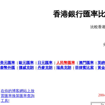
香港銀行匯率比
比較香
美元匯率
|
歐元匯率
|
日元匯率
|
人民幣匯率
|
澳門匯率
|
英鎊
泰幣外匯
|
挪威克朗
|
丹麥克朗
|
瑞典克朗
|
菲律賓比索
|
黃金
在你的博客網站上放
2004
置匯率換算匯率查詢
工具!