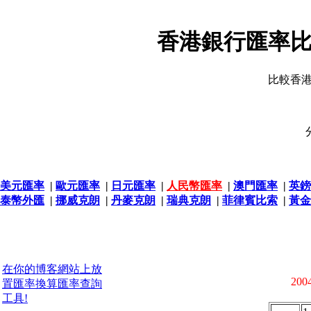
香港銀行匯率比
比較香
美元匯率
|
歐元匯率
|
日元匯率
|
人民幣匯率
|
澳門匯率
|
英鎊
泰幣外匯
|
挪威克朗
|
丹麥克朗
|
瑞典克朗
|
菲律賓比索
|
黃金
在你的博客網站上放
2004
置匯率換算匯率查詢
工具!