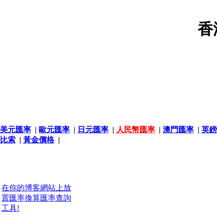
香
美元匯率
|
歐元匯率
|
日元匯率
|
人民幣匯率
|
澳門匯率
|
英鎊
比索
|
黃金價格
|
在你的博客網站上放
置匯率換算匯率查詢
工具!