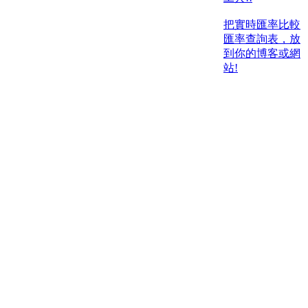
把實時匯率比較
匯率查詢表，放
到你的博客或網
站!