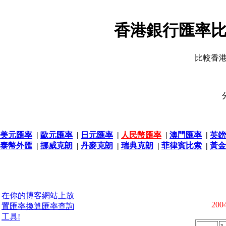
香港銀行匯率比
比較香
美元匯率
|
歐元匯率
|
日元匯率
|
人民幣匯率
|
澳門匯率
|
英鎊
泰幣外匯
|
挪威克朗
|
丹麥克朗
|
瑞典克朗
|
菲律賓比索
|
黃金
在你的博客網站上放
2004
置匯率換算匯率查詢
工具!