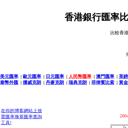
香港銀行匯率比
比較香
美元匯率
|
歐元匯率
|
日元匯率
|
人民幣匯率
|
澳門匯率
|
英鎊
泰幣外匯
|
挪威克朗
|
丹麥克朗
|
瑞典克朗
|
菲律賓比索
|
黃金
在你的博客網站上放
2004
置匯率換算匯率查詢
工具!