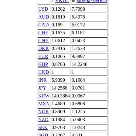
1
HKD=
in
等於多少HKD
USD
0.1282
7.7998
AUD
0.1819
5.4975
CAD
0.169
5.9172
CHF
0.1635
6.1162
CNY
1.0612
0.9423
DKK
0.7916
1.2633
EUR
0.1065
9.3897
GBP
0.0703
14.2248
HKD
1
1
INR
5.9399
0.1684
JPY
14.2568
0.0701
KRW
149.3884
0.0067
MXN
1.4689
0.6808
NOK
0.8909
1.1225
NZD
0.1984
5.0403
SEK
0.9763
1.0243
SGD
0.2207
4.531