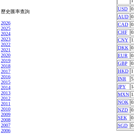
USD
0
歷史匯率查詢
AUD
0
2026
CAD
0
2025
CHF
0
2024
2023
CNY
1
2022
DKK
0
2021
2020
EUR
0
2019
GBP
0
2018
HKD
1
2017
2016
INR
5
2015
JPY
1
2014
2013
MXN
1
2012
NOK
0
2011
2010
NZD
0
2009
SEK
0
2008
2007
SGD
0
2006