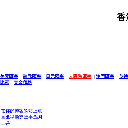
香
美元匯率
|
歐元匯率
|
日元匯率
|
人民幣匯率
|
澳門匯率
|
英鎊
比索
|
黃金價格
|
在你的博客網站上放
置匯率換算匯率查詢
工具!