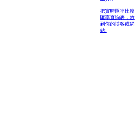
把實時匯率比較
匯率查詢表，放
到你的博客或網
站!