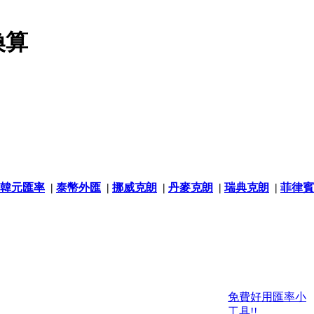
換算
韓元匯率
|
泰幣外匯
|
挪威克朗
|
丹麥克朗
|
瑞典克朗
|
菲律賓
免費好用匯率小
工具!!