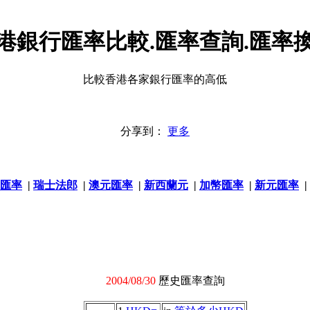
港銀行匯率比較.匯率查詢.匯率
比較香港各家銀行匯率的高低
分享到：
更多
匯率
|
瑞士法郎
|
澳元匯率
|
新西蘭元
|
加幣匯率
|
新元匯率
|
2004/08/30
歷史匯率查詢