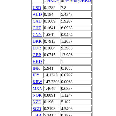
1
HKD=
in
等於多少HKD
USD
0.1282
7.8
AUD
0.184
5.4348
CAD
0.1689
5.9207
CHF
0.1641
6.0938
CNY
1.0611
0.9424
DKK
0.7913
1.2637
EUR
0.1064
9.3985
GBP
0.0715
13.986
HKD
1
1
INR
5.941
0.1683
JPY
14.1346
0.0707
KRW
147.7308
0.0068
MXN
1.4645
0.6828
NOK
0.8891
1.1247
NZD
0.196
5.102
SGD
0.2198
4.5496
THB
5.3415
0.1872