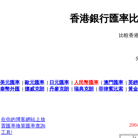
香港銀行匯率比
比較香
美元匯率
|
歐元匯率
|
日元匯率
|
人民幣匯率
|
澳門匯率
|
英鎊
泰幣外匯
|
挪威克朗
|
丹麥克朗
|
瑞典克朗
|
菲律賓比索
|
黃金
在你的博客網站上放
2004
置匯率換算匯率查詢
工具!