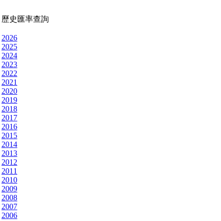
歷史匯率查詢
2026
2025
2024
2023
2022
2021
2020
2019
2018
2017
2016
2015
2014
2013
2012
2011
2010
2009
2008
2007
2006