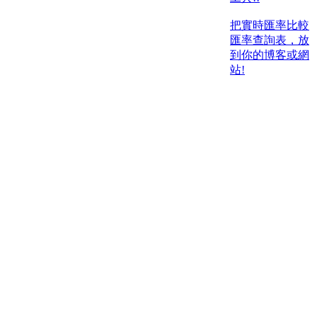
把實時匯率比較
匯率查詢表，放
到你的博客或網
站!