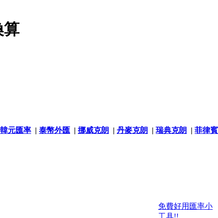
換算
韓元匯率
|
泰幣外匯
|
挪威克朗
|
丹麥克朗
|
瑞典克朗
|
菲律賓
免費好用匯率小
工具!!