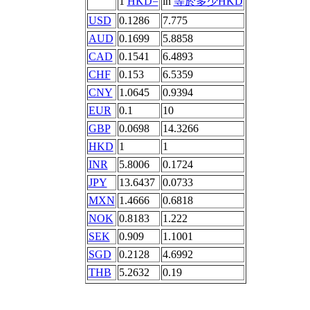
1
HKD=
in
等於多少HKD
USD
0.1286
7.775
AUD
0.1699
5.8858
CAD
0.1541
6.4893
CHF
0.153
6.5359
CNY
1.0645
0.9394
EUR
0.1
10
GBP
0.0698
14.3266
HKD
1
1
INR
5.8006
0.1724
JPY
13.6437
0.0733
MXN
1.4666
0.6818
NOK
0.8183
1.222
SEK
0.909
1.1001
SGD
0.2128
4.6992
THB
5.2632
0.19