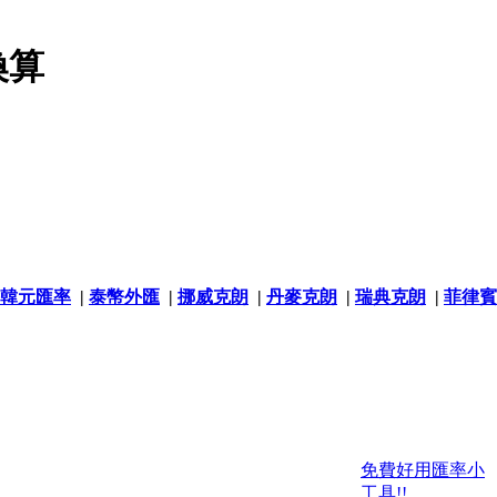
換算
韓元匯率
|
泰幣外匯
|
挪威克朗
|
丹麥克朗
|
瑞典克朗
|
菲律賓
免費好用匯率小
工具!!