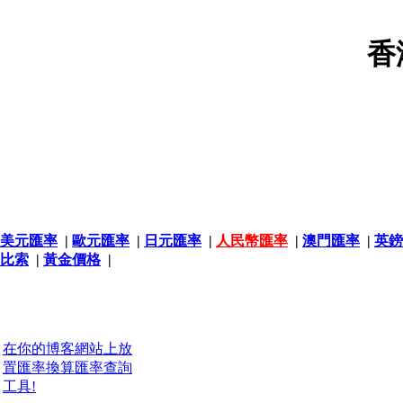
香
美元匯率
|
歐元匯率
|
日元匯率
|
人民幣匯率
|
澳門匯率
|
英鎊
比索
|
黃金價格
|
在你的博客網站上放
置匯率換算匯率查詢
工具!