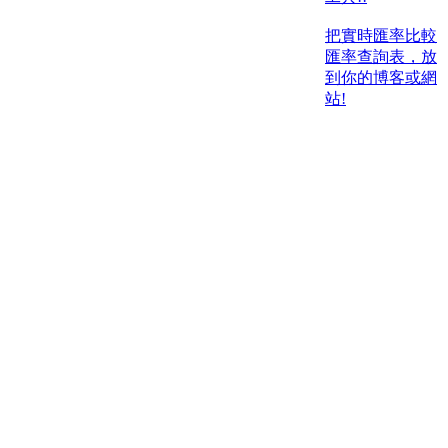
把實時匯率比較
匯率查詢表，放
到你的博客或網
站!