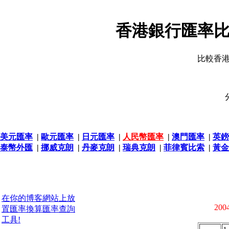
香港銀行匯率比
比較香
美元匯率
|
歐元匯率
|
日元匯率
|
人民幣匯率
|
澳門匯率
|
英鎊
泰幣外匯
|
挪威克朗
|
丹麥克朗
|
瑞典克朗
|
菲律賓比索
|
黃金
在你的博客網站上放
2004
置匯率換算匯率查詢
工具!