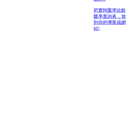
把實時匯率比較
匯率查詢表，放
到你的博客或網
站!