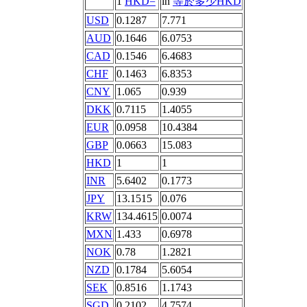
1
HKD=
in
等於多少HKD
USD
0.1287
7.771
AUD
0.1646
6.0753
CAD
0.1546
6.4683
CHF
0.1463
6.8353
CNY
1.065
0.939
DKK
0.7115
1.4055
EUR
0.0958
10.4384
GBP
0.0663
15.083
HKD
1
1
INR
5.6402
0.1773
JPY
13.1515
0.076
KRW
134.4615
0.0074
MXN
1.433
0.6978
NOK
0.78
1.2821
NZD
0.1784
5.6054
SEK
0.8516
1.1743
SGD
0.2102
4.7574