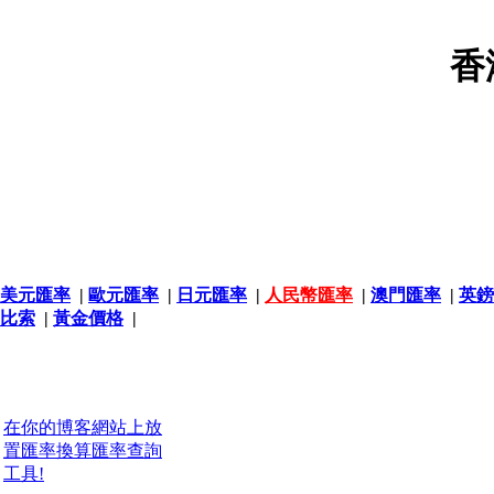
香
美元匯率
|
歐元匯率
|
日元匯率
|
人民幣匯率
|
澳門匯率
|
英鎊
比索
|
黃金價格
|
在你的博客網站上放
置匯率換算匯率查詢
工具!