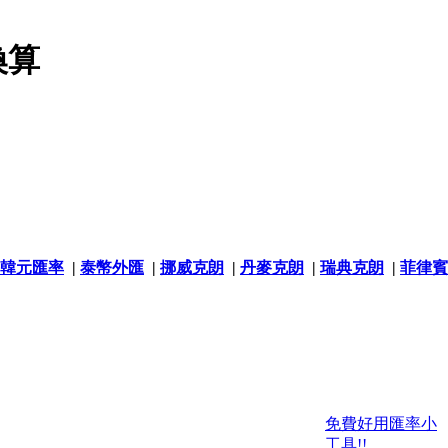
換算
韓元匯率
|
泰幣外匯
|
挪威克朗
|
丹麥克朗
|
瑞典克朗
|
菲律賓
免費好用匯率小
工具!!