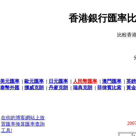
香港銀行匯率比
比較香
美元匯率
|
歐元匯率
|
日元匯率
|
人民幣匯率
|
澳門匯率
|
英鎊
泰幣外匯
|
挪威克朗
|
丹麥克朗
|
瑞典克朗
|
菲律賓比索
|
黃金
在你的博客網站上放
2007
置匯率換算匯率查詢
工具!