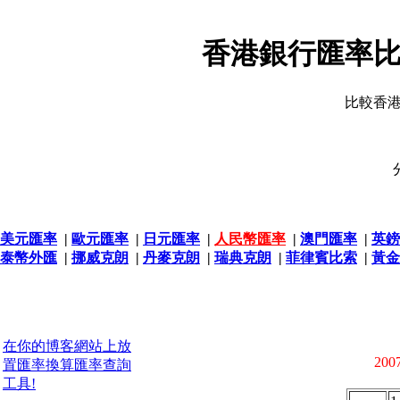
香港銀行匯率比
比較香
美元匯率
|
歐元匯率
|
日元匯率
|
人民幣匯率
|
澳門匯率
|
英鎊
泰幣外匯
|
挪威克朗
|
丹麥克朗
|
瑞典克朗
|
菲律賓比索
|
黃金
在你的博客網站上放
2007
置匯率換算匯率查詢
工具!