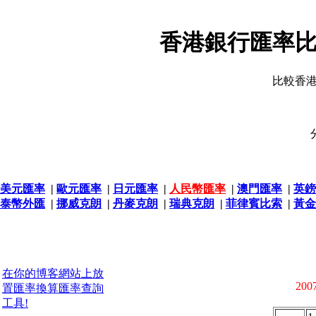
香港銀行匯率比
比較香
美元匯率
|
歐元匯率
|
日元匯率
|
人民幣匯率
|
澳門匯率
|
英鎊
泰幣外匯
|
挪威克朗
|
丹麥克朗
|
瑞典克朗
|
菲律賓比索
|
黃金
在你的博客網站上放
2007
置匯率換算匯率查詢
工具!