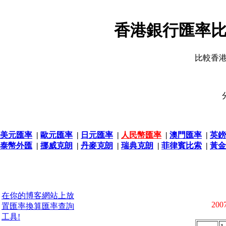
香港銀行匯率比
比較香
美元匯率
|
歐元匯率
|
日元匯率
|
人民幣匯率
|
澳門匯率
|
英鎊
泰幣外匯
|
挪威克朗
|
丹麥克朗
|
瑞典克朗
|
菲律賓比索
|
黃金
在你的博客網站上放
2007
置匯率換算匯率查詢
工具!