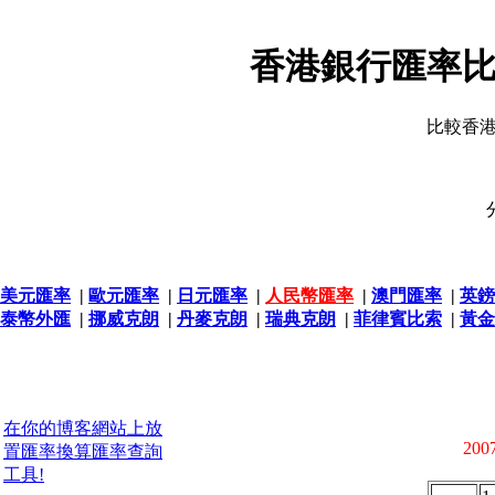
香港銀行匯率比
比較香
美元匯率
|
歐元匯率
|
日元匯率
|
人民幣匯率
|
澳門匯率
|
英鎊
泰幣外匯
|
挪威克朗
|
丹麥克朗
|
瑞典克朗
|
菲律賓比索
|
黃金
在你的博客網站上放
2007
置匯率換算匯率查詢
工具!