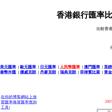
香港銀行匯率比
比較香
美元匯率
|
歐元匯率
|
日元匯率
|
人民幣匯率
|
澳門匯率
|
英鎊
泰幣外匯
|
挪威克朗
|
丹麥克朗
|
瑞典克朗
|
菲律賓比索
|
黃金
在你的博客網站上放
2007
置匯率換算匯率查詢
工具!