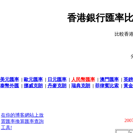
香港銀行匯率比
比較香
美元匯率
|
歐元匯率
|
日元匯率
|
人民幣匯率
|
澳門匯率
|
英鎊
泰幣外匯
|
挪威克朗
|
丹麥克朗
|
瑞典克朗
|
菲律賓比索
|
黃金
在你的博客網站上放
2007
置匯率換算匯率查詢
工具!