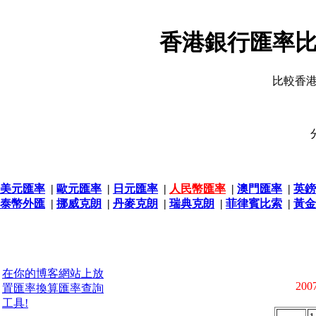
香港銀行匯率比
比較香
美元匯率
|
歐元匯率
|
日元匯率
|
人民幣匯率
|
澳門匯率
|
英鎊
泰幣外匯
|
挪威克朗
|
丹麥克朗
|
瑞典克朗
|
菲律賓比索
|
黃金
在你的博客網站上放
2007
置匯率換算匯率查詢
工具!