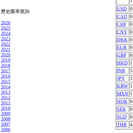
USD
0
歷史匯率查詢
CAD
0
2026
CHF
0
2025
CNY
0
2024
2023
DKK
0
2022
EUR
0
2021
2020
GBP
0
2019
HKD
1
2018
INR
5
2017
2016
JPY
1
2015
KRW
1
2014
2013
MXN
1
2012
NOK
0
2011
2010
SEK
0
2009
SGD
0
2008
2007
THB
4
2006