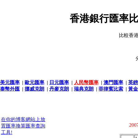
香港銀行匯率比
比較香
美元匯率
|
歐元匯率
|
日元匯率
|
人民幣匯率
|
澳門匯率
|
英鎊
泰幣外匯
|
挪威克朗
|
丹麥克朗
|
瑞典克朗
|
菲律賓比索
|
黃金
在你的博客網站上放
2007
置匯率換算匯率查詢
工具!