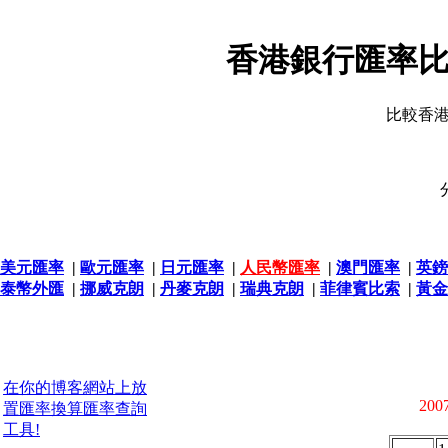
香港銀行匯率比
比較香
美元匯率
|
歐元匯率
|
日元匯率
|
人民幣匯率
|
澳門匯率
|
英鎊
泰幣外匯
|
挪威克朗
|
丹麥克朗
|
瑞典克朗
|
菲律賓比索
|
黃金
在你的博客網站上放
2007
置匯率換算匯率查詢
工具!