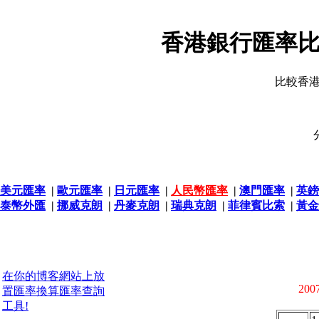
香港銀行匯率比
比較香
美元匯率
|
歐元匯率
|
日元匯率
|
人民幣匯率
|
澳門匯率
|
英鎊
泰幣外匯
|
挪威克朗
|
丹麥克朗
|
瑞典克朗
|
菲律賓比索
|
黃金
在你的博客網站上放
2007
置匯率換算匯率查詢
工具!