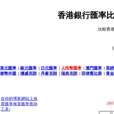
香港銀行匯率比
比較香
美元匯率
|
歐元匯率
|
日元匯率
|
人民幣匯率
|
澳門匯率
|
英鎊
泰幣外匯
|
挪威克朗
|
丹麥克朗
|
瑞典克朗
|
菲律賓比索
|
黃金
在你的博客網站上放
2007
置匯率換算匯率查詢
工具!