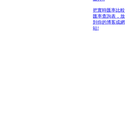
把實時匯率比較
匯率查詢表，放
到你的博客或網
站!