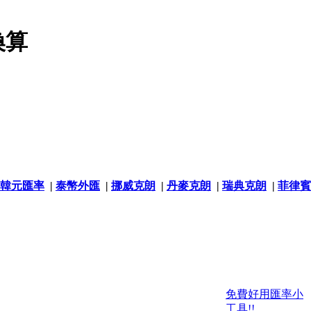
換算
韓元匯率
|
泰幣外匯
|
挪威克朗
|
丹麥克朗
|
瑞典克朗
|
菲律賓
免費好用匯率小
工具!!