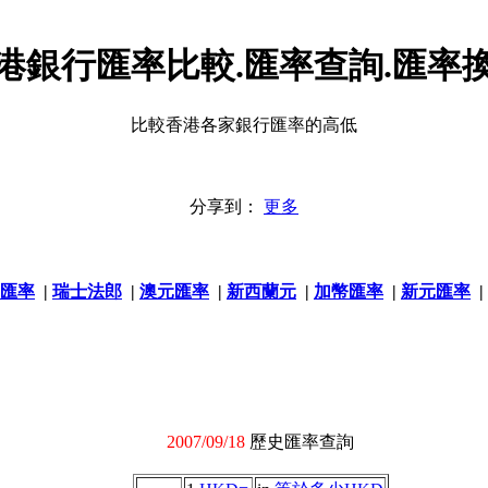
港銀行匯率比較.匯率查詢.匯率
比較香港各家銀行匯率的高低
分享到：
更多
匯率
|
瑞士法郎
|
澳元匯率
|
新西蘭元
|
加幣匯率
|
新元匯率
|
2007/09/18
歷史匯率查詢