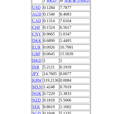
1
HKD=
in
等於多少HKD
USD
0.1284
7.7877
AUD
0.1546
6.4683
CAD
0.1314
7.6104
CHF
0.1524
6.5617
CNY
0.9665
1.0347
DKK
0.6899
1.4495
EUR
0.0926
10.7991
GBP
0.0645
15.5039
HKD
1
1
INR
5.2121
0.1919
JPY
14.7605
0.0677
KRW
119.2136
0.0084
MXN
1.4248
0.7019
NOK
0.7229
1.3833
NZD
0.1818
5.5006
SEK
0.8619
1.1602
SGD
0.1948
5.1335