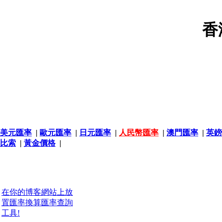
香
美元匯率
|
歐元匯率
|
日元匯率
|
人民幣匯率
|
澳門匯率
|
英鎊
比索
|
黃金價格
|
在你的博客網站上放
置匯率換算匯率查詢
工具!