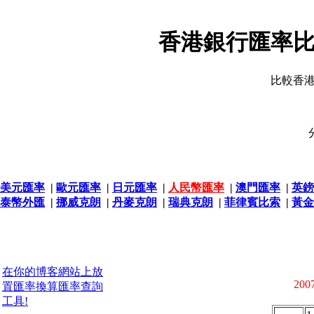
香港銀行匯率比
比較香
美元匯率
|
歐元匯率
|
日元匯率
|
人民幣匯率
|
澳門匯率
|
英鎊
泰幣外匯
|
挪威克朗
|
丹麥克朗
|
瑞典克朗
|
菲律賓比索
|
黃金
在你的博客網站上放
2007
置匯率換算匯率查詢
工具!