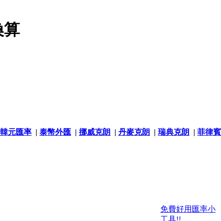
換算
韓元匯率
|
泰幣外匯
|
挪威克朗
|
丹麥克朗
|
瑞典克朗
|
菲律賓
免費好用匯率小
工具!!