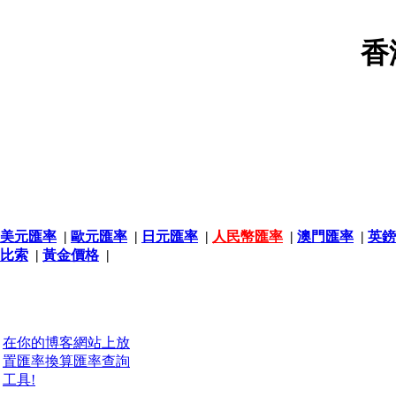
香
美元匯率
|
歐元匯率
|
日元匯率
|
人民幣匯率
|
澳門匯率
|
英鎊
比索
|
黃金價格
|
在你的博客網站上放
置匯率換算匯率查詢
工具!