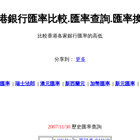
港銀行匯率比較.匯率查詢.匯率
比較香港各家銀行匯率的高低
分享到：
更多
匯率
|
瑞士法郎
|
澳元匯率
|
新西蘭元
|
加幣匯率
|
新元匯率
|
2007/11/30
歷史匯率查詢