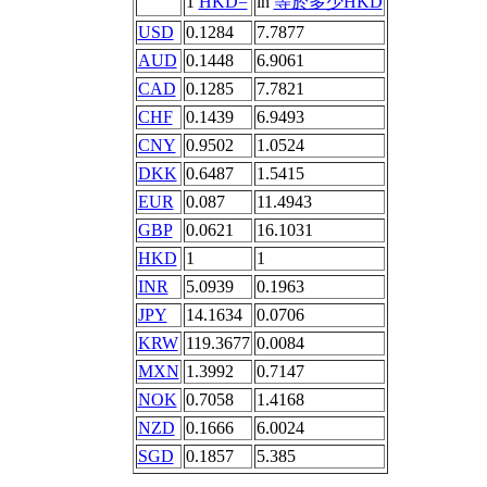
1
HKD=
in
等於多少HKD
USD
0.1284
7.7877
AUD
0.1448
6.9061
CAD
0.1285
7.7821
CHF
0.1439
6.9493
CNY
0.9502
1.0524
DKK
0.6487
1.5415
EUR
0.087
11.4943
GBP
0.0621
16.1031
HKD
1
1
INR
5.0939
0.1963
JPY
14.1634
0.0706
KRW
119.3677
0.0084
MXN
1.3992
0.7147
NOK
0.7058
1.4168
NZD
0.1666
6.0024
SGD
0.1857
5.385