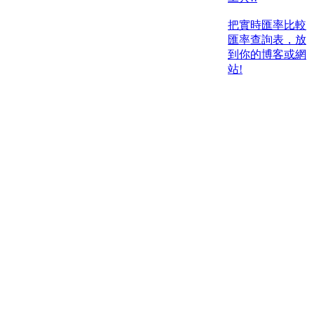
把實時匯率比較
匯率查詢表，放
到你的博客或網
站!