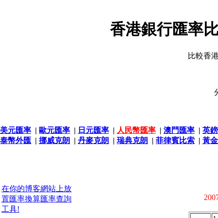
香港銀行匯率比
比較香
美元匯率
|
歐元匯率
|
日元匯率
|
人民幣匯率
|
澳門匯率
|
英鎊
泰幣外匯
|
挪威克朗
|
丹麥克朗
|
瑞典克朗
|
菲律賓比索
|
黃金
在你的博客網站上放
2007
置匯率換算匯率查詢
工具!