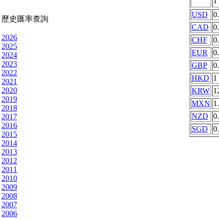
1
USD
0
歷史匯率查詢
CAD
0
2026
CHF
0
2025
EUR
0
2024
2023
GBP
0
2022
HKD
1
2021
2020
KRW
1
2019
MXN
1
2018
NZD
0
2017
2016
SGD
0
2015
2014
2013
2012
2011
2010
2009
2008
2007
2006