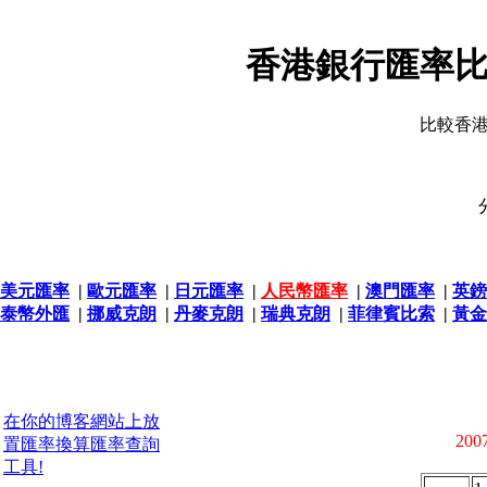
香港銀行匯率比
比較香
美元匯率
|
歐元匯率
|
日元匯率
|
人民幣匯率
|
澳門匯率
|
英鎊
泰幣外匯
|
挪威克朗
|
丹麥克朗
|
瑞典克朗
|
菲律賓比索
|
黃金
在你的博客網站上放
2007
置匯率換算匯率查詢
工具!