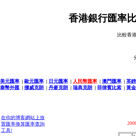
香港銀行匯率比
比較香
美元匯率
|
歐元匯率
|
日元匯率
|
人民幣匯率
|
澳門匯率
|
英鎊
泰幣外匯
|
挪威克朗
|
丹麥克朗
|
瑞典克朗
|
菲律賓比索
|
黃金
在你的博客網站上放
2008
置匯率換算匯率查詢
工具!