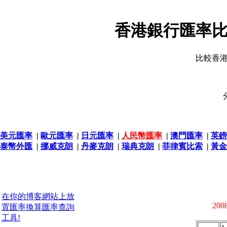
香港銀行匯率比
比較香
美元匯率
|
歐元匯率
|
日元匯率
|
人民幣匯率
|
澳門匯率
|
英鎊
泰幣外匯
|
挪威克朗
|
丹麥克朗
|
瑞典克朗
|
菲律賓比索
|
黃金
在你的博客網站上放
2008
置匯率換算匯率查詢
工具!