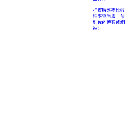
把實時匯率比較
匯率查詢表，放
到你的博客或網
站!