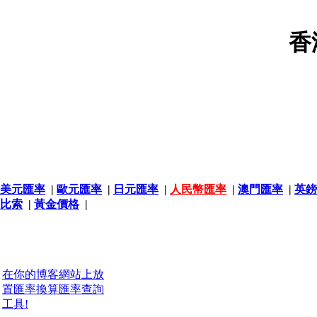
香
美元匯率
|
歐元匯率
|
日元匯率
|
人民幣匯率
|
澳門匯率
|
英鎊
比索
|
黃金價格
|
在你的博客網站上放
置匯率換算匯率查詢
工具!