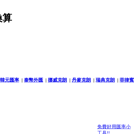
換算
韓元匯率
|
泰幣外匯
|
挪威克朗
|
丹麥克朗
|
瑞典克朗
|
菲律賓
免費好用匯率小
工具!!