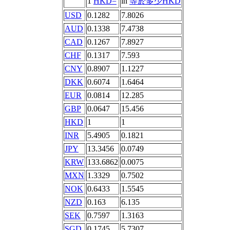
1
HKD=
in
等於多少HKD
USD
0.1282
7.8026
AUD
0.1338
7.4738
CAD
0.1267
7.8927
CHF
0.1317
7.593
CNY
0.8907
1.1227
DKK
0.6074
1.6464
EUR
0.0814
12.285
GBP
0.0647
15.456
HKD
1
1
INR
5.4905
0.1821
JPY
13.3456
0.0749
KRW
133.6862
0.0075
MXN
1.3329
0.7502
NOK
0.6433
1.5545
NZD
0.163
6.135
SEK
0.7597
1.3163
SGD
0.1745
5.7307