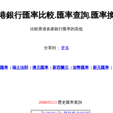
港銀行匯率比較.匯率查詢.匯率
比較香港各家銀行匯率的高低
分享到：
更多
匯率
|
瑞士法郎
|
澳元匯率
|
新西蘭元
|
加幣匯率
|
新元匯率
|
2008/05/23
歷史匯率查詢