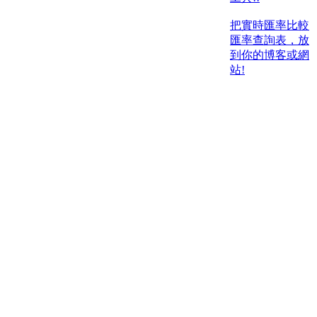
把實時匯率比較
匯率查詢表，放
到你的博客或網
站!