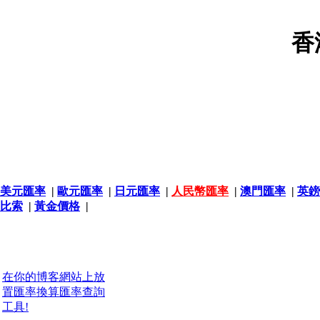
香
美元匯率
|
歐元匯率
|
日元匯率
|
人民幣匯率
|
澳門匯率
|
英鎊
比索
|
黃金價格
|
在你的博客網站上放
置匯率換算匯率查詢
工具!