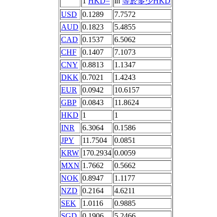
1
HKD=
in
等於多少HKD
USD
0.1289
7.7572
AUD
0.1823
5.4855
CAD
0.1537
6.5062
CHF
0.1407
7.1073
CNY
0.8813
1.1347
DKK
0.7021
1.4243
EUR
0.0942
10.6157
GBP
0.0843
11.8624
HKD
1
1
INR
6.3064
0.1586
JPY
11.7504
0.0851
KRW
170.2934
0.0059
MXN
1.7662
0.5662
NOK
0.8947
1.1177
NZD
0.2164
4.6211
SEK
1.0116
0.9885
SGD
0.1906
5.2466