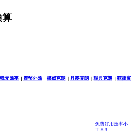
換算
韓元匯率
|
泰幣外匯
|
挪威克朗
|
丹麥克朗
|
瑞典克朗
|
菲律賓
免費好用匯率小
工具!!