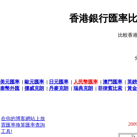
香港銀行匯率比
比較香
美元匯率
|
歐元匯率
|
日元匯率
|
人民幣匯率
|
澳門匯率
|
英鎊
泰幣外匯
|
挪威克朗
|
丹麥克朗
|
瑞典克朗
|
菲律賓比索
|
黃金
在你的博客網站上放
2009
置匯率換算匯率查詢
工具!