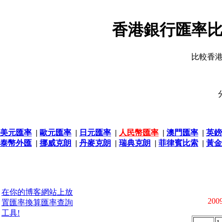
香港銀行匯率比
比較香
美元匯率
|
歐元匯率
|
日元匯率
|
人民幣匯率
|
澳門匯率
|
英鎊
泰幣外匯
|
挪威克朗
|
丹麥克朗
|
瑞典克朗
|
菲律賓比索
|
黃金
在你的博客網站上放
2009
置匯率換算匯率查詢
工具!