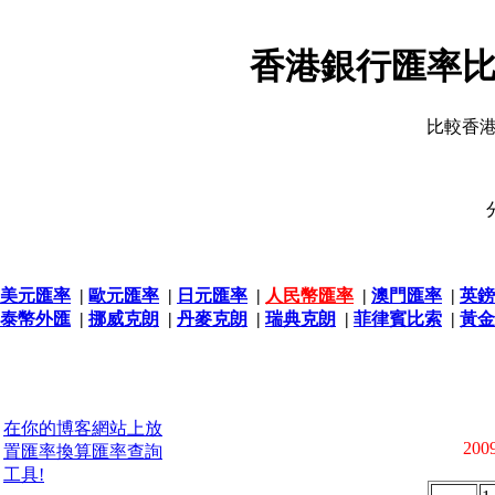
香港銀行匯率比
比較香
美元匯率
|
歐元匯率
|
日元匯率
|
人民幣匯率
|
澳門匯率
|
英鎊
泰幣外匯
|
挪威克朗
|
丹麥克朗
|
瑞典克朗
|
菲律賓比索
|
黃金
在你的博客網站上放
2009
置匯率換算匯率查詢
工具!