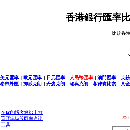
香港銀行匯率比
比較香
美元匯率
|
歐元匯率
|
日元匯率
|
人民幣匯率
|
澳門匯率
|
英鎊
泰幣外匯
|
挪威克朗
|
丹麥克朗
|
瑞典克朗
|
菲律賓比索
|
黃金
在你的博客網站上放
2009
置匯率換算匯率查詢
工具!