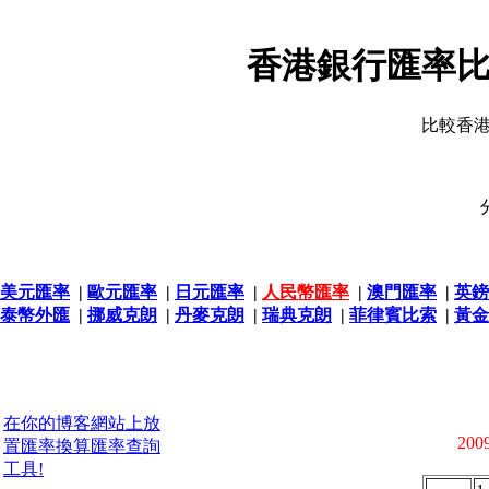
香港銀行匯率比
比較香
美元匯率
|
歐元匯率
|
日元匯率
|
人民幣匯率
|
澳門匯率
|
英鎊
泰幣外匯
|
挪威克朗
|
丹麥克朗
|
瑞典克朗
|
菲律賓比索
|
黃金
在你的博客網站上放
2009
置匯率換算匯率查詢
工具!