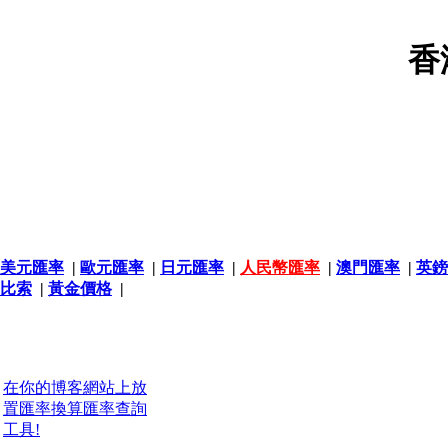
香
美元匯率
|
歐元匯率
|
日元匯率
|
人民幣匯率
|
澳門匯率
|
英鎊
比索
|
黃金價格
|
在你的博客網站上放
置匯率換算匯率查詢
工具!