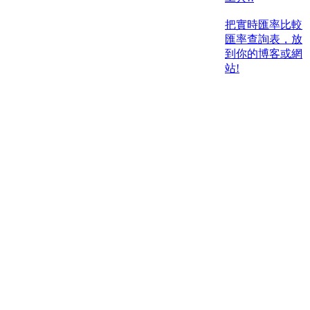
把實時匯率比較
匯率查詢表，放
到你的博客或網
站!