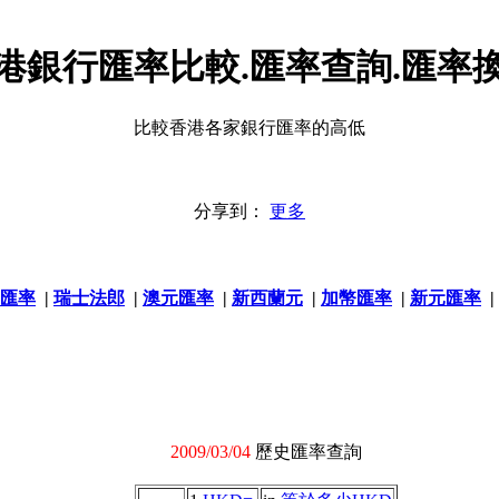
港銀行匯率比較.匯率查詢.匯率
比較香港各家銀行匯率的高低
分享到：
更多
匯率
|
瑞士法郎
|
澳元匯率
|
新西蘭元
|
加幣匯率
|
新元匯率
|
2009/03/04
歷史匯率查詢