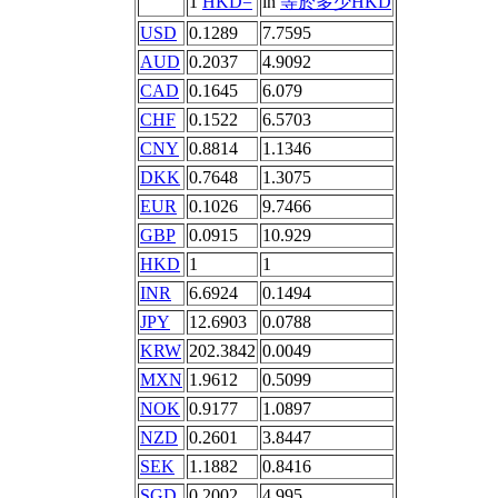
1
HKD=
in
等於多少HKD
USD
0.1289
7.7595
AUD
0.2037
4.9092
CAD
0.1645
6.079
CHF
0.1522
6.5703
CNY
0.8814
1.1346
DKK
0.7648
1.3075
EUR
0.1026
9.7466
GBP
0.0915
10.929
HKD
1
1
INR
6.6924
0.1494
JPY
12.6903
0.0788
KRW
202.3842
0.0049
MXN
1.9612
0.5099
NOK
0.9177
1.0897
NZD
0.2601
3.8447
SEK
1.1882
0.8416
SGD
0.2002
4.995