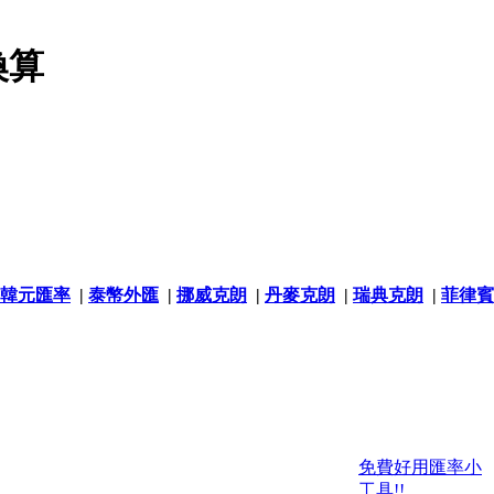
換算
韓元匯率
|
泰幣外匯
|
挪威克朗
|
丹麥克朗
|
瑞典克朗
|
菲律賓
免費好用匯率小
工具!!