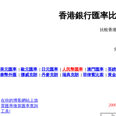
香港銀行匯率比
比較香
美元匯率
|
歐元匯率
|
日元匯率
|
人民幣匯率
|
澳門匯率
|
英鎊
泰幣外匯
|
挪威克朗
|
丹麥克朗
|
瑞典克朗
|
菲律賓比索
|
黃金
在你的博客網站上放
2009
置匯率換算匯率查詢
工具!