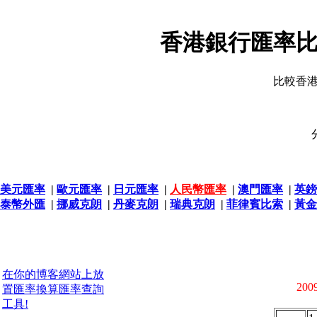
香港銀行匯率比
比較香
美元匯率
|
歐元匯率
|
日元匯率
|
人民幣匯率
|
澳門匯率
|
英鎊
泰幣外匯
|
挪威克朗
|
丹麥克朗
|
瑞典克朗
|
菲律賓比索
|
黃金
在你的博客網站上放
2009
置匯率換算匯率查詢
工具!