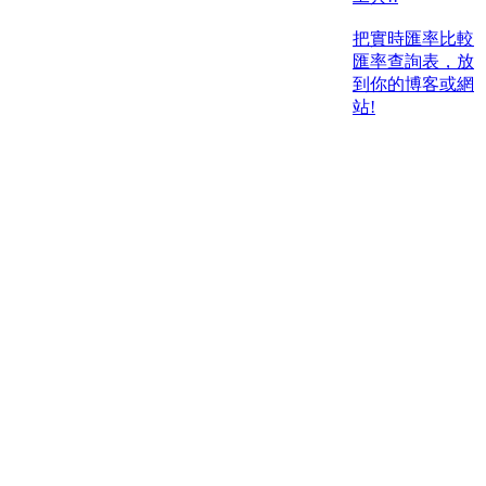
把實時匯率比較
匯率查詢表，放
到你的博客或網
站!