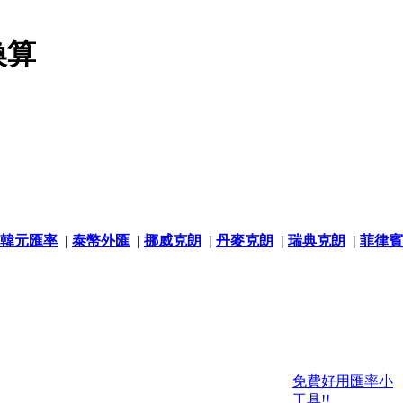
換算
韓元匯率
|
泰幣外匯
|
挪威克朗
|
丹麥克朗
|
瑞典克朗
|
菲律賓
免費好用匯率小
工具!!