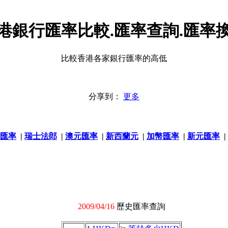
港銀行匯率比較.匯率查詢.匯率
比較香港各家銀行匯率的高低
分享到：
更多
匯率
|
瑞士法郎
|
澳元匯率
|
新西蘭元
|
加幣匯率
|
新元匯率
|
2009/04/16
歷史匯率查詢