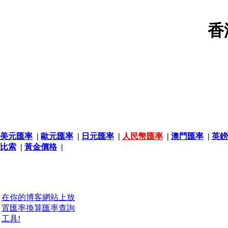
香
美元匯率
|
歐元匯率
|
日元匯率
|
人民幣匯率
|
澳門匯率
|
英鎊
比索
|
黃金價格
|
在你的博客網站上放
置匯率換算匯率查詢
工具!