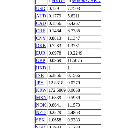
1
HKD=
in
等於多少HKD
USD
0.129
7.7503
AUD
0.1779
5.6211
CAD
0.1556
6.4267
CHF
0.1484
6.7385
CNY
0.8813
1.1347
DKK
0.7283
1.3731
EUR
0.0978
10.2249
GBP
0.0869
11.5075
HKD
1
1
INR
6.3856
0.1566
JPY
12.8318
0.0779
KRW
172.5869
0.0058
MXN
1.6839
0.5939
NOK
0.8641
1.1573
NZD
0.2229
4.4863
SEK
1.0658
0.9383
SGD
0.1933
5.1733